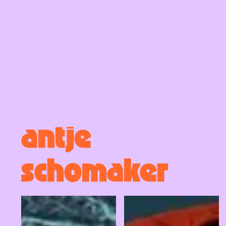
antje
schomaker